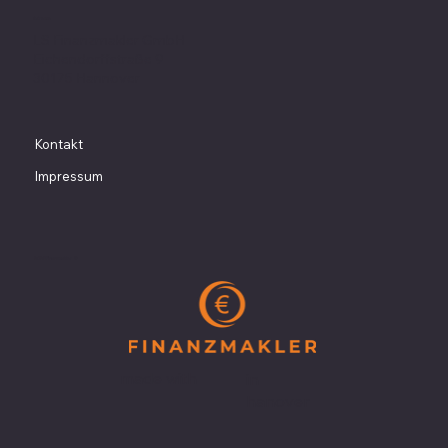
Adresse
LS Finanzmakler GmbH
Eichendorffstraße 9
30175 Hannover
Kontakt
Impressum
2025 Finanzmakler ©
made with
in
hanover