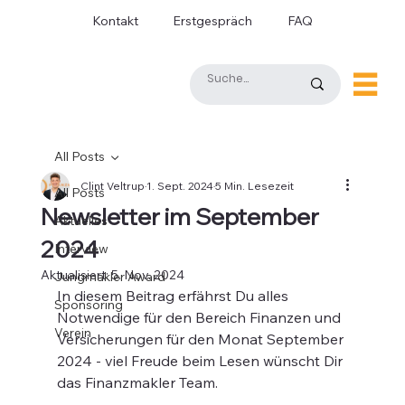
Kontakt
Erstgespräch
FAQ
All Posts
Clint Veltrup
1. Sept. 2024
5 Min. Lesezeit
All Posts
Newsletter im September
Aktuelles
2024
Interview
Aktualisiert:
5. Nov. 2024
Jungmakler Award
In diesem Beitrag erfährst Du alles 
Sponsoring
Notwendige für den Bereich Finanzen und 
Verein
Versicherungen für den Monat September 
2024 - viel Freude beim Lesen wünscht Dir 
das Finanzmakler Team. 