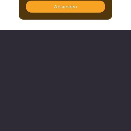
Absenden
Favoriten
Team
Leistungen
Empfehlungen
Shop
Sponsoring
Kontakt
Tel: 0511 97817081
info@finanzmakler-team.de
Öffnungszeiten
Montag – Freitag
09:00 Uhr – 20:00 Uhr
und nach Vereinbarung