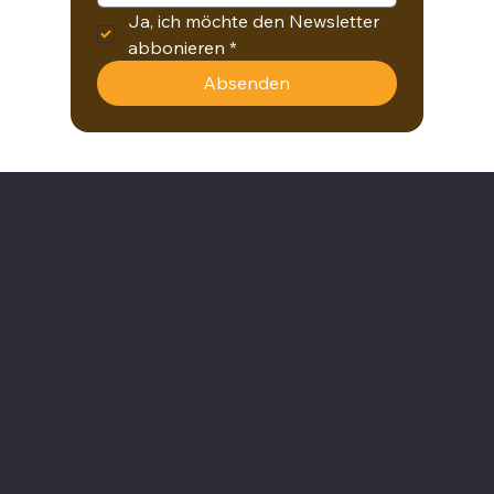
Ja, ich möchte den Newsletter 
authentisch ist, bleibt im Kopf. Im Vereinsumfeld entstehe
abbonieren
*
diese Zufälle häufiger als anderswo. Wer sie respektvoll
behandelt, verwandelt Begegnungen in Beziehungen – u
Absenden
Beziehungen in l
Favoriten
Team
Leistungen
Empfehlungen
Shop
Sponsoring
Kontakt
Tel: 0511 97817081
info@finanzmakler-team.de
Öffnungszeiten