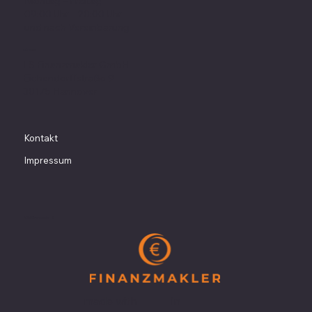
Montag – Freitag
09:00 Uhr – 20:00 Uhr
und nach Vereinbarung
Adresse
LS Finanzmakler GmbH
Eichendorffstraße 9
30175 Hannover
Kontakt
Impressum
2025 Finanzmakler ©
made with
in