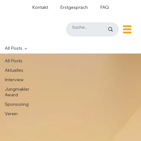
Kontakt
Erstgespräch
FAQ
All Posts
All Posts
Aktuelles
Interview
Jungmakler
Award
Sponsoring
Verein