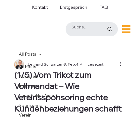
Kontakt
Erstgespräch
FAQ
All Posts
Lennard Schwarzer
8. Feb.
1 Min. Lesezeit
All Posts
(1/5) Vom Trikot zum
Aktuelles
Vollmandat – Wie
Interview
Vereinssponsoring echte
Jungmakler Award
Sponsoring
Kundenbeziehungen schafft
Verein