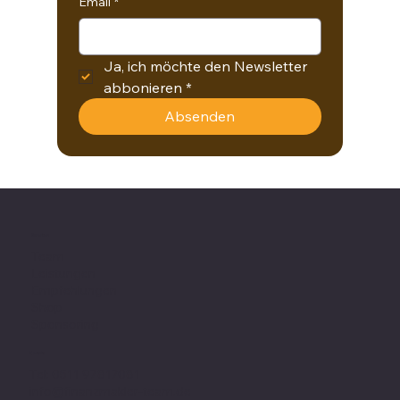
Email
*
Ja, ich möchte den Newsletter 
abbonieren
*
Absenden
Favoriten
Team
Leistungen
Empfehlungen
Shop
Sponsoring
Kontakt
Tel: 0511 97817081
info@finanzmakler-team.de