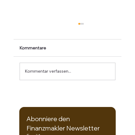
Kommentare
Kommentar verfassen...
(3/5) Mehr als ein Logo auf dem Trikot –
Warum Sponsoring Verantwortung
bedeutet
Abonniere den 
Finanzmakler Newsletter