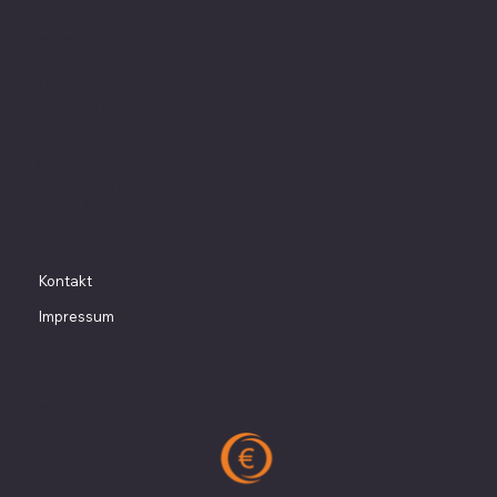
Öffnungszeiten
Montag – Freitag
09:00 Uhr – 20:00 Uhr
und nach Vereinbarung
Adresse
LS Finanzmakler GmbH
Eichendorffstraße 9
30175 Hannover
Kontakt
Impressum
2025 Finanzmakler ©