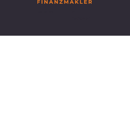
made with
in
hanover