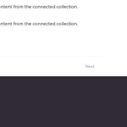
content from the connected collection.
content from the connected collection.
Next
Öffnungszeiten
Adresse
Montag – Freitag
LS Finanzmakler GmbH
09:00 Uhr – 20:00 Uhr
Eichendorffstraße 9
und nach Vereinbarung
30175 Hannover