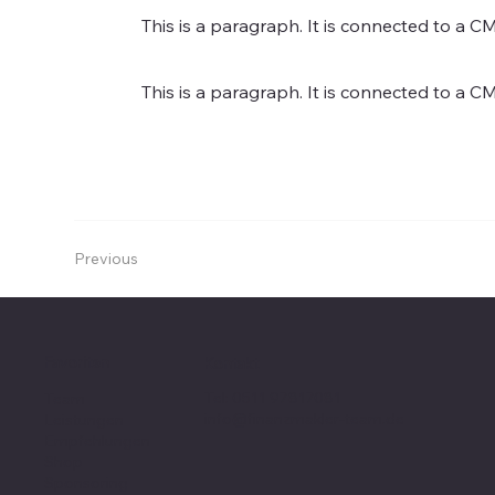
This is a paragraph. It is connected to a C
This is a paragraph. It is connected to a C
Previous
Favoriten
Kontakt
Tel: 0511 97817081
Team
info@finanzmakler-team.de
Leistungen
Empfehlungen
Shop
Sponsoring