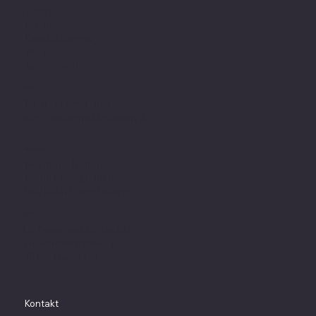
Team
Leistungen
Empfehlungen
Shop
Sponsoring
Kontakt
Tel: 0511 97817081
info@finanzmakler-team.de
Öffnungszeiten
Montag – Freitag
09:00 Uhr – 20:00 Uhr
und nach Vereinbarung
Adresse
LS Finanzmakler GmbH
Eichendorffstraße 9
30175 Hannover
Kontakt