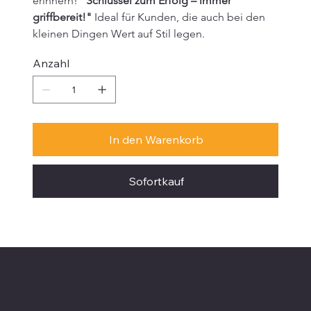
erinnern! 
"Schlüssel zum Erfolg – immer 
griffbereit!"
 Ideal für Kunden, die auch bei den 
kleinen Dingen Wert auf Stil legen.
Anzahl
In den Warenkorb
Sofortkauf
Favoriten
Team