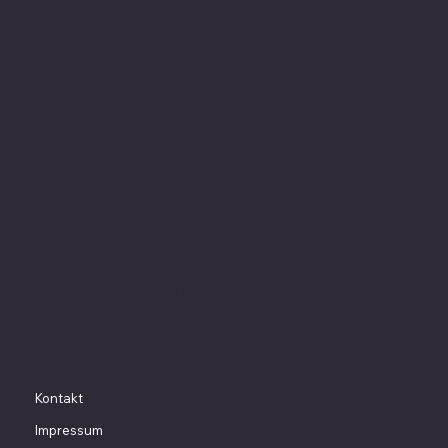
Leistungen
Empfehlungen
Shop
Sponsoring
Kontakt
Tel: 0511 97817081
info@finanzmakler-team.de
Öffnungszeiten
Montag – Freitag
09:00 Uhr – 20:00 Uhr
und nach Vereinbarung
Adresse
LS Finanzmakler GmbH
Eichendorffstraße 9
30175 Hannover
Kontakt
Impressum